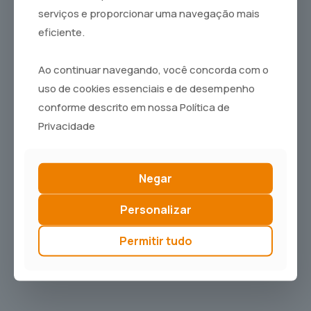
garantindo equipamentos entre os mais
serviços e proporcionar uma navegação mais
modernos do mercado. Destaca-se pela
qualidade, inovação e confiabilidade de seus
eficiente.
produtos, aliadas a um atendimento próximo e
eficiente.
Ao continuar navegando, você concorda com o
uso de cookies essenciais e de desempenho
conforme descrito em nossa Política de
Privacidade
Negar
Personalizar
Permitir tudo