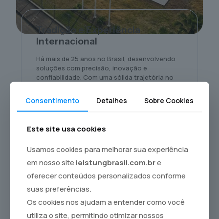
Tradição e Experiência
Internacional
Há mais de 25 anos no Brasil, desenvolvendo
soluções com precisão, inovação e
confiabilidade. Com uma sólida trajetória no
Brasil, consolidou-se como referência no
desenvolvimento de tecnologias para UTI,
Consentimento
Detalhes
Sobre Cookies
anestesia e emergência, oferecendo suporte
completo para pacientes adultos, pediátricos
e neonatais.
Este site usa cookies
Usamos cookies para melhorar sua experiência
em nosso site
leistungbrasil.com.br
e
Qualidade Certificada e
oferecer conteúdos personalizados conforme
Presença Global
suas preferências.
Os cookies nos ajudam a entender como você
A Leistung investe continuamente em
tecnologia, processos e matérias-primas,
utiliza o site, permitindo otimizar nossos