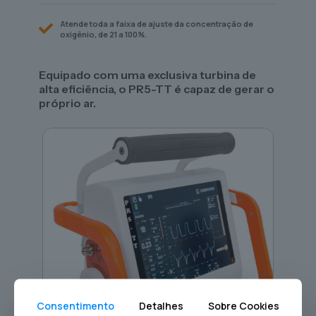
Atende toda a faixa de ajuste da concentração de
oxigênio, de 21 a 100%.
Equipado com uma exclusiva turbina de
alta eficiência, o PR5-TT é capaz de gerar o
próprio ar.
Consentimento
Detalhes
Sobre Cookies