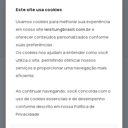
Este site usa cookies
Usamos cookies para melhorar sua experiência
em nosso site
leistungbrasil.com.br
e
oferecer conteúdos personalizados conforme
suas preferências.
Os cookies nos ajudam a entender como você
utiliza o site, permitindo otimizar nossos
serviços e proporcionar uma navegação mais
eficiente.
Configurações especiais para monitorar
com precisão
E TRATAR COM SEGURANÇA
Ao continuar navegando, você concorda com o
uso de cookies essenciais e de desempenho
conforme descrito em nossa Política de
Privacidade
Monitoramento permanente de oxigênio
Nova geração de acionamento da válvula PEEP,