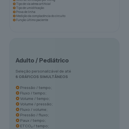
Tipo de via aérea artificial
Tipo de umidificação
Prova de linha
Medição da complacência do circuito
Função último paciente
Adulto / Pediátrico
Seleção personalizável de até
6 GRÁFICOS SIMULTÂNEOS
Pressão / tempo;
Fluxo / tempo;
Volume / tempo;
Volume / pressão;
Fluxo / volume;
Pressão / fluxo;
Paux / tempo;
ETCO₂ / tempo;