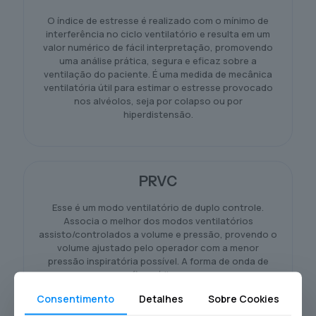
O índice de estresse é realizado com o mínimo de
interferência no ciclo ventilatório e resulta em um
valor numérico de fácil interpretação, promovendo
uma análise prática, segura e eficaz sobre a
ventilação do paciente. É uma medida de mecânica
ventilatória útil para estimar o estresse provocado
nos alvéolos, seja por colapso ou por
hiperdistensão.
PRVC
Esse é um modo ventilatório de duplo controle.
Associa o melhor dos modos ventilatórios
assisto/controlados a volume e pressão, provendo o
volume ajustado pelo operador com a menor
pressão inspiratória possível. A forma de onda de
fluxo é livre.
Consentimento
Detalhes
Sobre Cookies