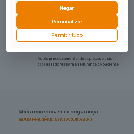
com tempo de resposta ultrarrápido
Negar
Compensação automática de altitude
Personalizar
Ventilador inteligente memoriza as
configurações de parâmetros ventilatórios dos
usuários, após 10 usos
Permitir tudo
100% oxigênio até 20 minutos, com silêncio
automático de alarme
Duplo processamento, duas placas e dois
processadores para a segurança do paciente
Mais recursos, mais segurança
MAIS EFICIÊNCIA NO CUIDADO