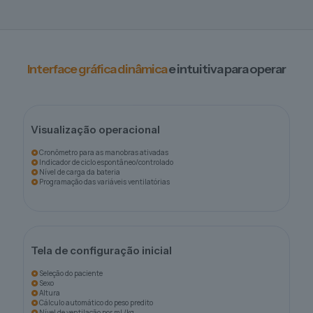
Interface gráfica dinâmica
e intuitiva para operar
Visualização operacional
Cronômetro para as manobras ativadas
Indicador de ciclo espontâneo/controlado
Nível de carga da bateria
Programação das variáveis ventilatórias
Tela de configuração inicial
Seleção do paciente
Sexo
Altura
Cálculo automático do peso predito
Nível de ventilação por mL/kg