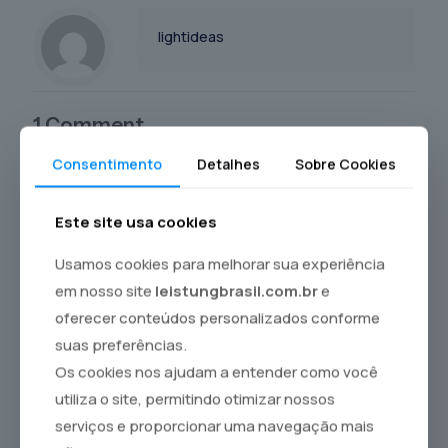
lightideas
1 Comment
Consentimento
Detalhes
Sobre Cookies
Um comentarista do WordPress
disse:
Responder
30 de março de 2026 às 15:25
Oi, isto é um comentário.
Este site usa cookies
Para iniciar a moderar, editar e excluir
comentários, visite a tela Comentários no
Usamos cookies para melhorar sua experiência
painel.
em nosso site
leistungbrasil.com.br
e
Os avatares dos comentaristas vêm do
Gravatar
.
oferecer conteúdos personalizados conforme
suas preferências.
Os cookies nos ajudam a entender como você
Deixe um comentário
utiliza o site, permitindo otimizar nossos
serviços e proporcionar uma navegação mais
O seu endereço de e-mail não será publicado.
Campos
obrigatórios são marcados com
*